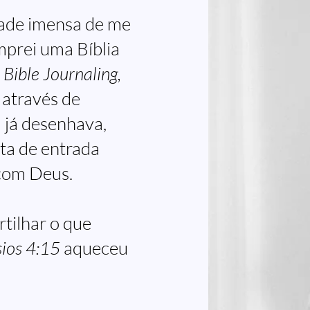
ade imensa de me
prei uma Bíblia
r
Bible Journaling
,
através de
 já desenhava,
rta de entrada
com Deus.
tilhar o que
sios 4:15
aqueceu