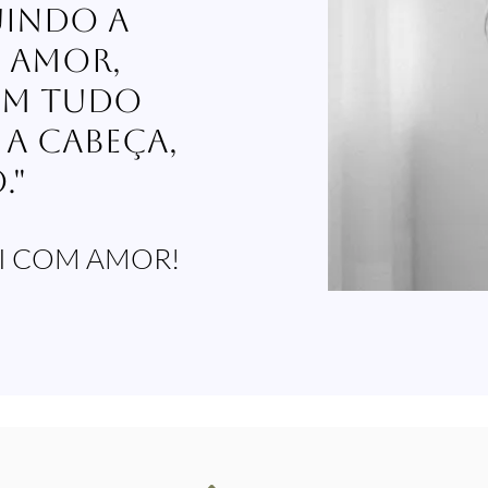
uindo a
 amor,
em tudo
 a cabeça,
."
LEI COM AMOR!