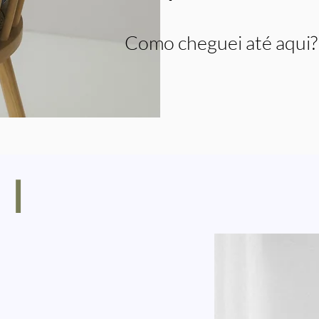
Como cheguei até aqui?
ei
.