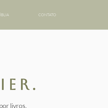
ÍBLIA
CONTATO
ier.
or livros,