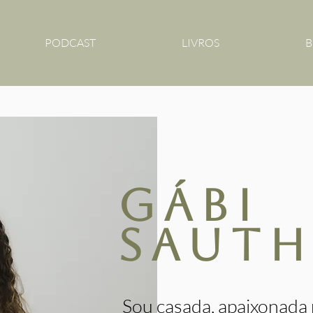
PODCAST
LIVROS
B
gábi
sauth
Sou casada, apaixonada p