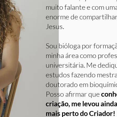
muito falante e com um
enorme de compartilha
Jesus.
Sou bióloga por formaç
minha área como profe
universitária. Me dediq
estudos fazendo mestr
doutorado em bioquímic
Posso afirmar que
conh
criação, me levou aind
mais perto do Criador!