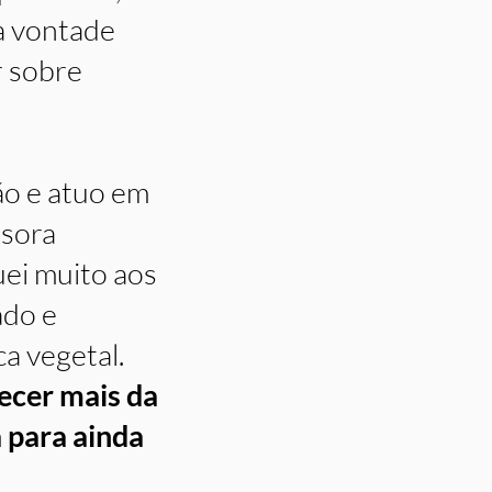
a vontade
r sobre
ão e atuo em
ssora
uei muito aos
ado e
a vegetal.
ecer mais da
a para ainda