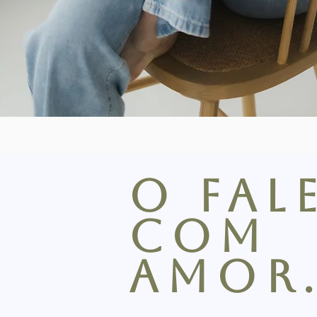
o fal
com
amor